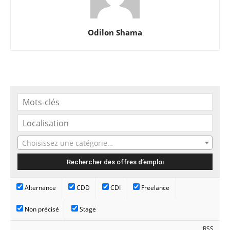
Odilon Shama
Choisissez une catégorie…
Alternance
CDD
CDI
Freelance
Non précisé
Stage
RSS