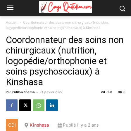
Accueil
Coordonnateur des soins non chirurgicaux (nutrition,
logopédie/orthophonie et soins psychosociaux) à Kinshasa
Coordonnateur des soins non
chirurgicaux (nutrition,
logopédie/orthophonie et
soins psychosociaux) à
Kinshasa
Par
Odilon Shama
-
23 janvier 2025
898
0
CDI
Kinshasa
Publié il y a 2 ans