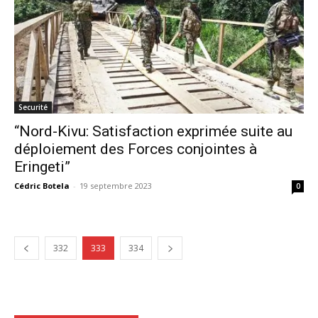
Securité
“Nord-Kivu: Satisfaction exprimée suite au
déploiement des Forces conjointes à
Eringeti”
Cédric Botela
-
19 septembre 2023
0
332
333
334