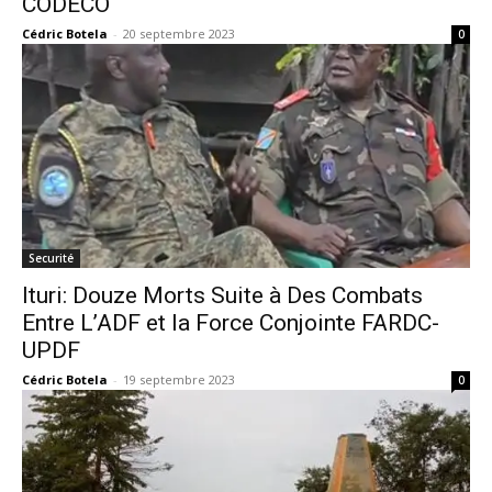
CODECO
Cédric Botela
-
20 septembre 2023
0
Securité
Ituri: Douze Morts Suite à Des Combats
Entre L’ADF et la Force Conjointe FARDC-
UPDF
Cédric Botela
-
19 septembre 2023
0