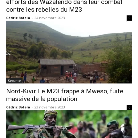
efforts des Wazalendo dans leur combat
contre les rebelles du M23
Cédric Botela
-
24 novembre 2023
0
Securité
Nord-Kivu: Le M23 frappe à Mweso, fuite
massive de la population
Cédric Botela
-
23 novembre 2023
0