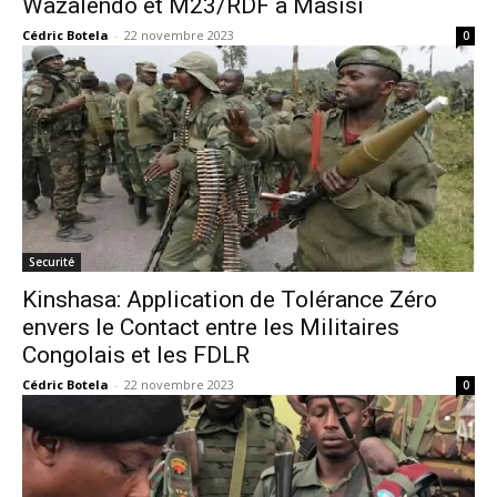
Wazalendo et M23/RDF à Masisi
Cédric Botela
-
22 novembre 2023
0
Securité
Kinshasa: Application de Tolérance Zéro
envers le Contact entre les Militaires
Congolais et les FDLR
Cédric Botela
-
22 novembre 2023
0