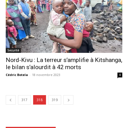
Securité
Nord-Kivu : La terreur s’amplifie à Kitshanga,
le bilan s’alourdit à 42 morts
Cédric Botela
-
18 novembre 2023
0
317
318
319