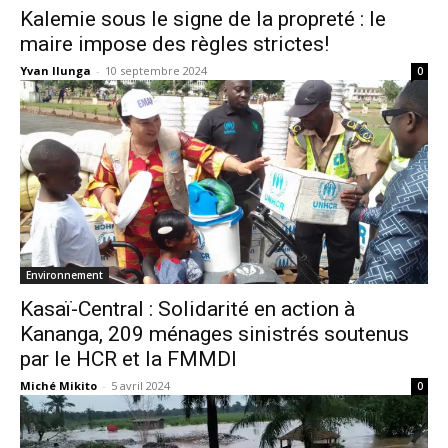
Kalemie sous le signe de la propreté : le
maire impose des règles strictes!
Yvan Ilunga
-
10 septembre 2024
0
Environnement
Kasaï-Central : Solidarité en action à
Kananga, 209 ménages sinistrés soutenus
par le HCR et la FMMDI
Miché Mikito
-
5 avril 2024
0