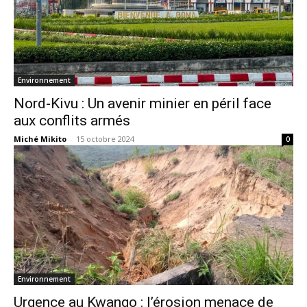
Environnement
Nord-Kivu : Un avenir minier en péril face
aux conflits armés
Miché Mikito
-
15 octobre 2024
0
Environnement
Urgence au Kwango : l’érosion menace de