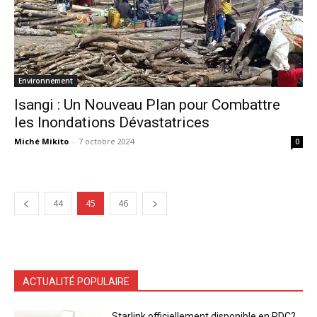
Environnement
Isangi : Un Nouveau Plan pour Combattre
les Inondations Dévastatrices
Miché Mikito
-
7 octobre 2024
0
44
45
46
ACTUALITÉ POPULAIRE
Starlink officiellement disponible en RDC?