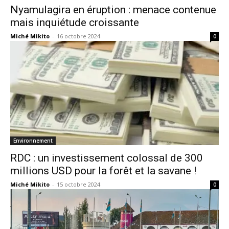
Nyamulagira en éruption : menace contenue
mais inquiétude croissante
Miché Mikito
-
16 octobre 2024
0
Environnement
RDC : un investissement colossal de 300
millions USD pour la forêt et la savane !
Miché Mikito
-
15 octobre 2024
0