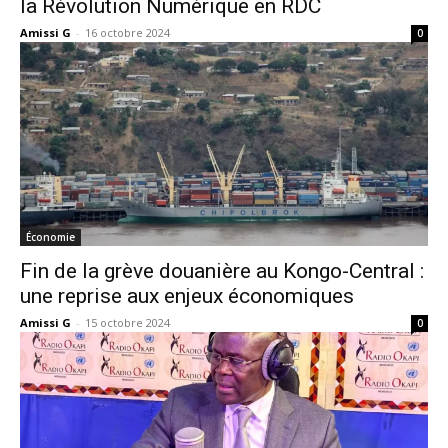
la Révolution Numérique en RDC
Amissi G
-
16 octobre 2024
0
Économie
Fin de la grève douanière au Kongo-Central :
une reprise aux enjeux économiques
Amissi G
-
15 octobre 2024
0