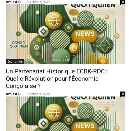
Amissi G
-
15 octobre 2024
0
Économie
Un Partenariat Historique ECBK-RDC :
Quelle Révolution pour l’Économie
Congolaise ?
Amissi G
-
15 octobre 2024
0