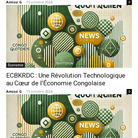
Amissi G
-
15 octobre 2024
0
Économie
ECBKRDC : Une Révolution Technologique
au Cœur de l’Économie Congolaise
Amissi G
-
15 octobre 2024
0