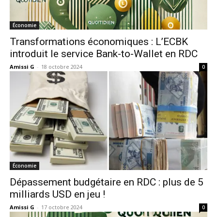
Économie
Transformations économiques : L’ECBK
introduit le service Bank-to-Wallet en RDC
Amissi G
-
18 octobre 2024
0
Économie
Dépassement budgétaire en RDC : plus de 5
milliards USD en jeu !
Amissi G
-
17 octobre 2024
0