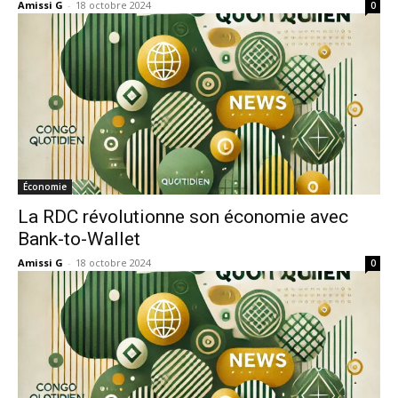
Amissi G
-
18 octobre 2024
0
Économie
La RDC révolutionne son économie avec
Bank-to-Wallet
Amissi G
-
18 octobre 2024
0