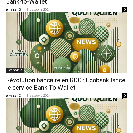
Bank-to-Wallet
Amissi G
-
18 octobre 2024
0
Économie
Révolution bancaire en RDC : Ecobank lance
le service Bank To Wallet
Amissi G
-
18 octobre 2024
0