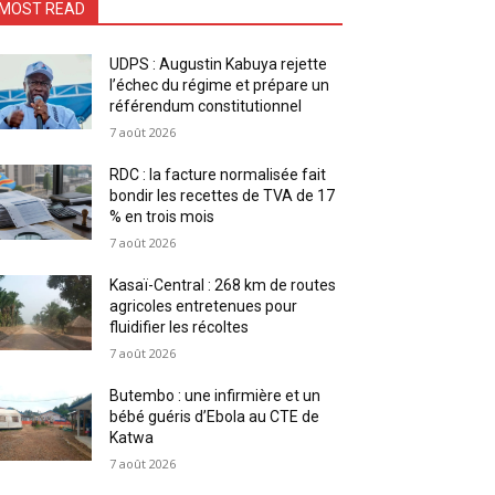
MOST READ
UDPS : Augustin Kabuya rejette
l’échec du régime et prépare un
référendum constitutionnel
7 août 2026
RDC : la facture normalisée fait
bondir les recettes de TVA de 17
% en trois mois
7 août 2026
Kasaï-Central : 268 km de routes
agricoles entretenues pour
fluidifier les récoltes
7 août 2026
Butembo : une infirmière et un
bébé guéris d’Ebola au CTE de
Katwa
7 août 2026