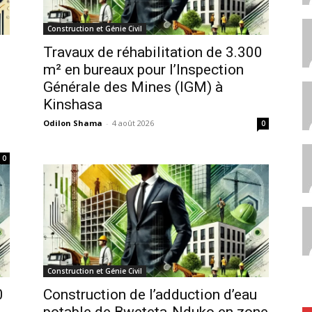
Construction et Génie Civil
Travaux de réhabilitation de 3.300
m² en bureaux pour l’Inspection
Générale des Mines (IGM) à
Kinshasa
Odilon Shama
-
4 août 2026
0
0
Construction et Génie Civil
0
Construction de l’adduction d’eau
potable de Bweteta-Nduko en zone