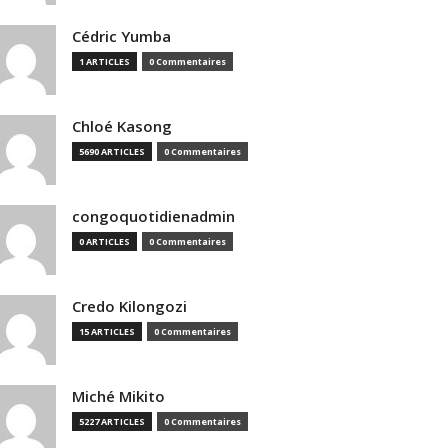
Cédric Yumba
1 ARTICLES
0 Commentaires
Chloé Kasong
5690 ARTICLES
0 Commentaires
congoquotidienadmin
0 ARTICLES
0 Commentaires
Credo Kilongozi
15 ARTICLES
0 Commentaires
Miché Mikito
5227 ARTICLES
0 Commentaires