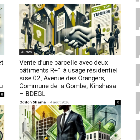
Autres
et
Vente d’une parcelle avec deux
bâtiments R+1 à usage résidentiel
sise 02, Avenue des Orangers,
u
Commune de la Gombe, Kinshasa
– BDEGL
0
Odilon Shama
-
4 août 2026
0