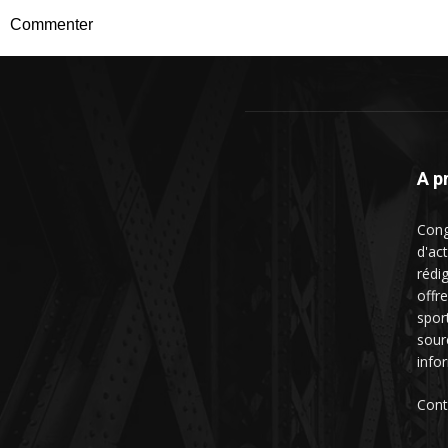
Commenter
A p
Cong
d'ac
rédig
offre
spor
sour
info
Cont