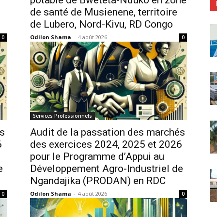
de santé de Musienene, territoire
de Lubero, Nord-Kivu, RD Congo
Odilon Shama
-
4 août 2026
0
0
Services Professionnels
és
Audit de la passation des marchés
6
des exercices 2024, 2025 et 2026
pour le Programme d’Appui au
e
Développement Agro-Industriel de
Ngandajika (PRODAN) en RDC
Odilon Shama
-
4 août 2026
0
0