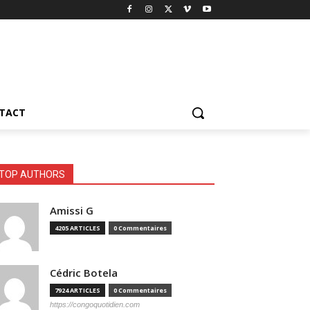
TACT
TOP AUTHORS
Amissi G
4205 ARTICLES
0 Commentaires
Cédric Botela
7924 ARTICLES
0 Commentaires
https://congoquotidien.com