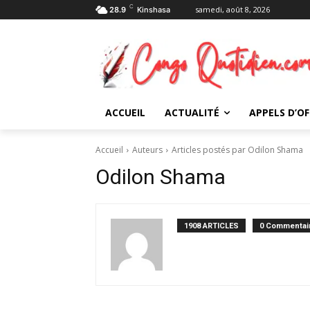
C
samedi, août 8, 2026
28.9
Kinshasa
ACCUEIL
ACTUALITÉ
APPELS D’OF
Accueil
Auteurs
Articles postés par Odilon Shama
Odilon Shama
1908 ARTICLES
0 Commentai