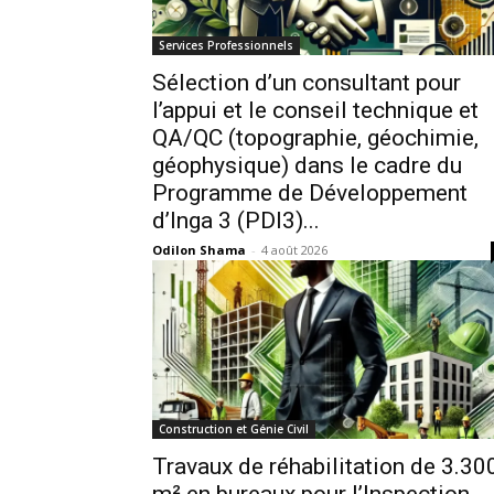
Services Professionnels
Sélection d’un consultant pour
l’appui et le conseil technique et
QA/QC (topographie, géochimie,
géophysique) dans le cadre du
Programme de Développement
d’Inga 3 (PDI3)...
Odilon Shama
-
4 août 2026
Construction et Génie Civil
Travaux de réhabilitation de 3.30
m² en bureaux pour l’Inspection