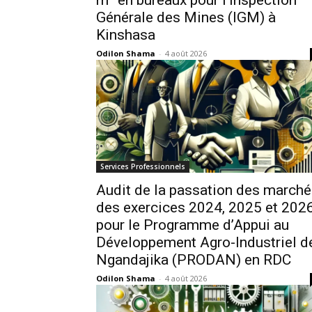
Générale des Mines (IGM) à
Kinshasa
Odilon Shama
-
4 août 2026
Services Professionnels
Audit de la passation des march
des exercices 2024, 2025 et 202
pour le Programme d’Appui au
Développement Agro-Industriel d
Ngandajika (PRODAN) en RDC
Odilon Shama
-
4 août 2026