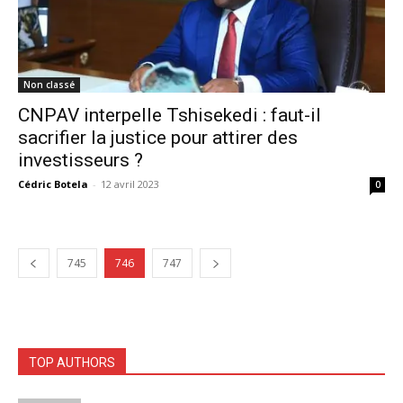
Non classé
CNPAV interpelle Tshisekedi : faut-il
sacrifier la justice pour attirer des
investisseurs ?
Cédric Botela
-
12 avril 2023
0
745
746
747
TOP AUTHORS