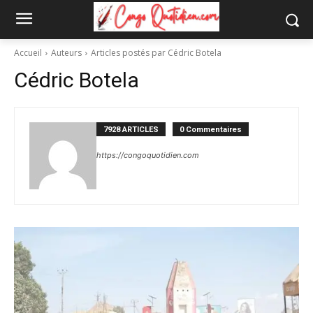
Accueil
Auteurs
Articles postés par Cédric Botela
Cédric Botela
7928 ARTICLES
0 Commentaires
https://congoquotidien.com