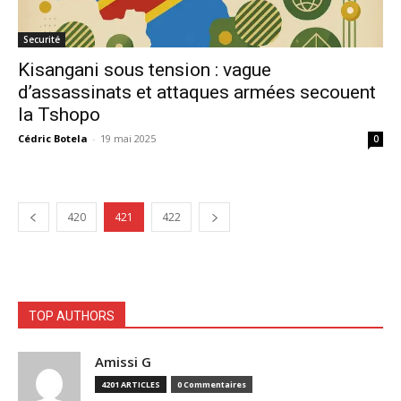
Securité
Kisangani sous tension : vague
d’assassinats et attaques armées secouent
la Tshopo
Cédric Botela
-
19 mai 2025
0
420
421
422
TOP AUTHORS
Amissi G
4201 ARTICLES
0 Commentaires