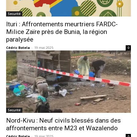
Securité
Ituri : Affrontements meurtriers FARDC-
Milice Zaïre près de Bunia, la région
paralysée
Cédric Botela
-
19 mai 2025
0
Securité
Nord-Kivu : Neuf civils blessés dans des
affrontements entre M23 et Wazalendo
Cédric Botela
-
19 mai 2025
0