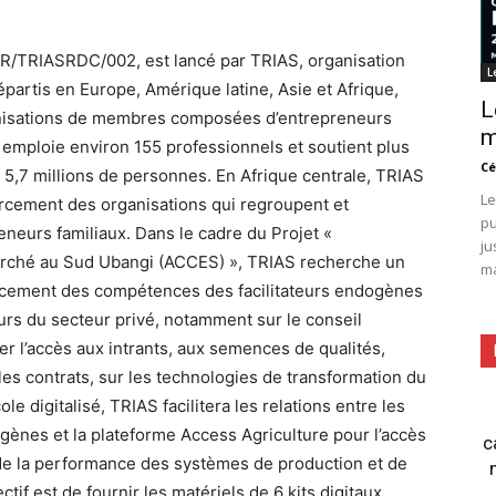
CR/TRIASRDC/002, est lancé par TRIAS, organisation
L
épartis en Europe, Amérique latine, Asie et Afrique,
L
anisations de membres composées d’entrepreneurs
m
 emploie environ 155 professionnels et soutient plus
Cé
5,7 millions de personnes. En Afrique centrale, TRIAS
Le
orcement des organisations qui regroupent et
pu
eneurs familiaux. Dans le cadre du Projet «
ju
marché au Sud Ubangi (ACCES) », TRIAS recherche un
ma
forcement des compétences des facilitateurs endogènes
urs du secteur privé, notamment sur le conseil
iter l’accès aux intrants, aux semences de qualités,
les contrats, sur les technologies de transformation du
le digitalisé, TRIAS facilitera les relations entre les
ogènes et la plateforme Access Agriculture pour l’accès
c
n de la performance des systèmes de production et de
ctif est de fournir les matériels de 6 kits digitaux