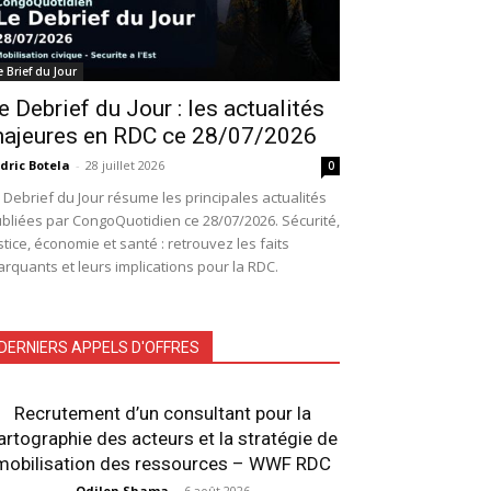
e Brief du Jour
e Debrief du Jour : les actualités
ajeures en RDC ce 28/07/2026
dric Botela
-
28 juillet 2026
0
 Debrief du Jour résume les principales actualités
bliées par CongoQuotidien ce 28/07/2026. Sécurité,
stice, économie et santé : retrouvez les faits
rquants et leurs implications pour la RDC.
DERNIERS APPELS D'OFFRES
Recrutement d’un consultant pour la
artographie des acteurs et la stratégie de
mobilisation des ressources – WWF RDC
Odilon Shama
-
6 août 2026