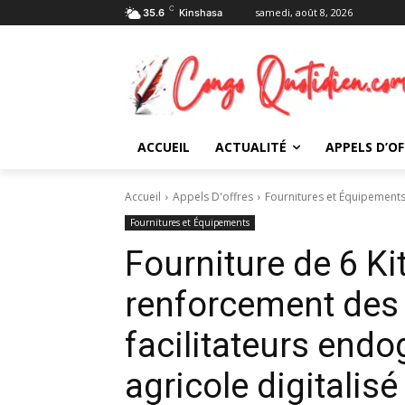
C
samedi, août 8, 2026
35.6
Kinshasa
ACCUEIL
ACTUALITÉ
APPELS D’OF
Accueil
Appels D'offres
Fournitures et Équipement
Fournitures et Équipements
Fourniture de 6 Ki
renforcement des
facilitateurs endo
agricole digitalisé