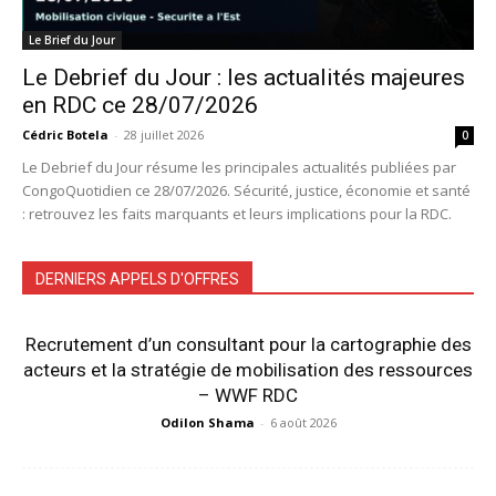
Le Brief du Jour
Le Debrief du Jour : les actualités majeures
en RDC ce 28/07/2026
Cédric Botela
-
28 juillet 2026
0
Le Debrief du Jour résume les principales actualités publiées par
CongoQuotidien ce 28/07/2026. Sécurité, justice, économie et santé
: retrouvez les faits marquants et leurs implications pour la RDC.
DERNIERS APPELS D'OFFRES
Recrutement d’un consultant pour la cartographie des
acteurs et la stratégie de mobilisation des ressources
– WWF RDC
Odilon Shama
-
6 août 2026