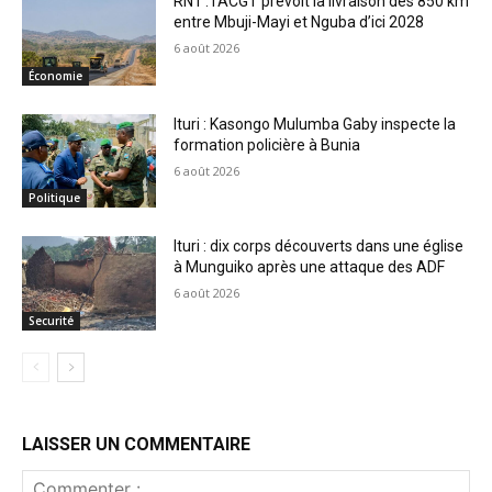
RN1 : l’ACGT prévoit la livraison des 850 km
entre Mbuji-Mayi et Nguba d’ici 2028
6 août 2026
Économie
Ituri : Kasongo Mulumba Gaby inspecte la
formation policière à Bunia
6 août 2026
Politique
Ituri : dix corps découverts dans une église
à Munguiko après une attaque des ADF
6 août 2026
Securité
LAISSER UN COMMENTAIRE