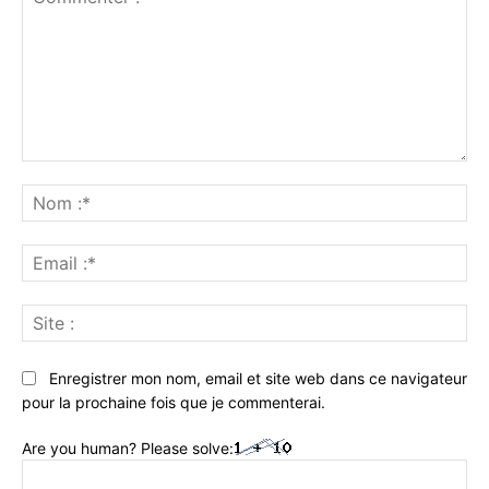
Commenter
:
No
:*
Ema
:*
Sit
:
Enregistrer mon nom, email et site web dans ce navigateur
pour la prochaine fois que je commenterai.
Are you human? Please solve: