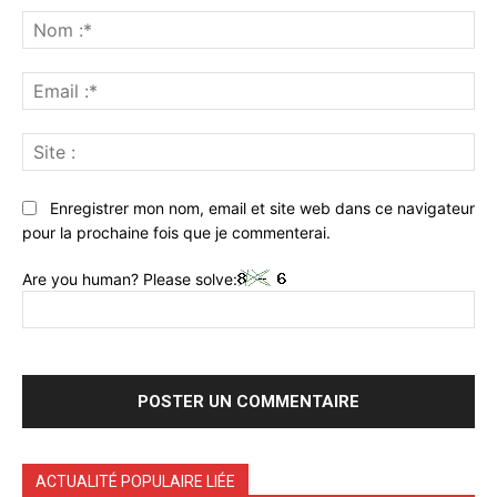
:
No
:*
Ema
:*
Sit
:
Enregistrer mon nom, email et site web dans ce navigateur
pour la prochaine fois que je commenterai.
Are you human? Please solve:
ACTUALITÉ POPULAIRE LIÉE