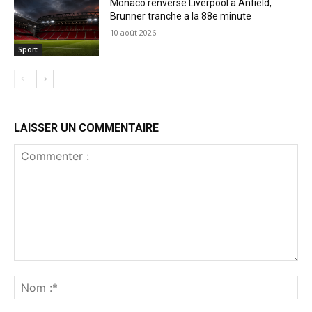
Monaco renverse Liverpool a Anfield,
Brunner tranche a la 88e minute
10 août 2026
Sport
LAISSER UN COMMENTAIRE
Commenter
:
No
:*