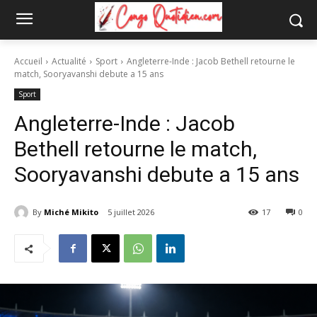
Accueil
Actualité
Sport
Angleterre-Inde : Jacob Bethell retourne le
match, Sooryavanshi debute a 15 ans
Sport
Angleterre-Inde : Jacob
Bethell retourne le match,
Sooryavanshi debute a 15 ans
By
Miché Mikito
5 juillet 2026
17
0