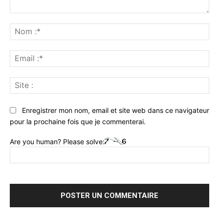
Commenter
:
No
:*
Ema
:*
Sit
:
Enregistrer mon nom, email et site web dans ce navigateur
pour la prochaine fois que je commenterai.
Are you human? Please solve: