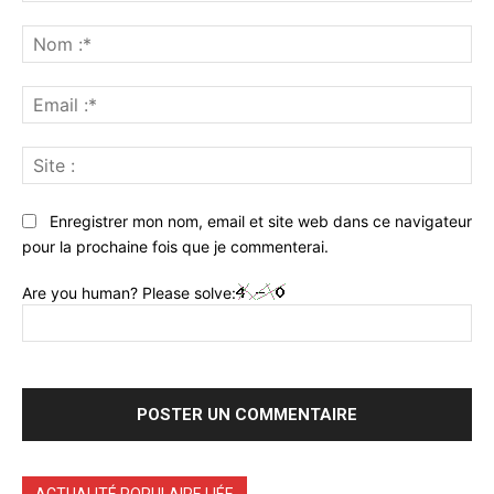
Commenter
:
No
:*
Ema
:*
Sit
:
Enregistrer mon nom, email et site web dans ce navigateur
pour la prochaine fois que je commenterai.
Are you human? Please solve:
ACTUALITÉ POPULAIRE LIÉE