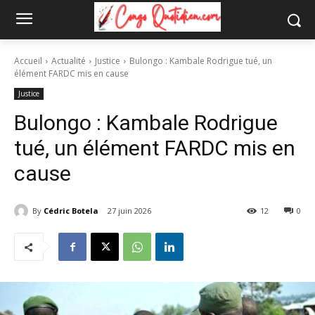
Accueil
Actualité
Justice
Bulongo : Kambale Rodrigue tué, un
élément FARDC mis en cause
Justice
Bulongo : Kambale Rodrigue
tué, un élément FARDC mis en
cause
By
Cédric Botela
27 juin 2026
12
0