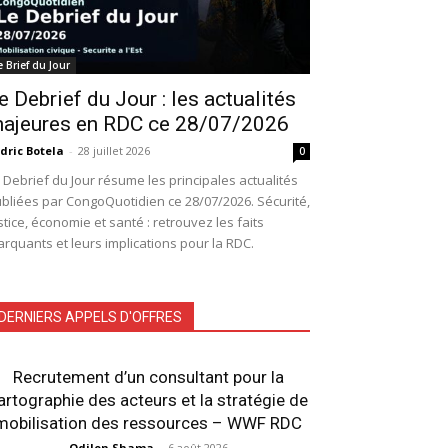
e Brief du Jour
e Debrief du Jour : les actualités
ajeures en RDC ce 28/07/2026
dric Botela
-
28 juillet 2026
0
 Debrief du Jour résume les principales actualités
bliées par CongoQuotidien ce 28/07/2026. Sécurité,
stice, économie et santé : retrouvez les faits
rquants et leurs implications pour la RDC.
DERNIERS APPELS D'OFFRES
Recrutement d’un consultant pour la
artographie des acteurs et la stratégie de
mobilisation des ressources – WWF RDC
Odilon Shama
-
6 août 2026