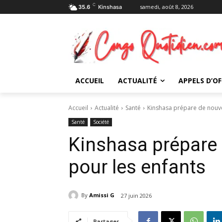
C
samedi, août 8, 2026
35.6
Kinshasa
ACCUEIL
ACTUALITÉ
APPELS D’OF
Accueil
Actualité
Santé
Kinshasa prépare de nouve
Santé
Société
Kinshasa prépare
pour les enfants
By
Amissi G
27 juin 2026
Partager