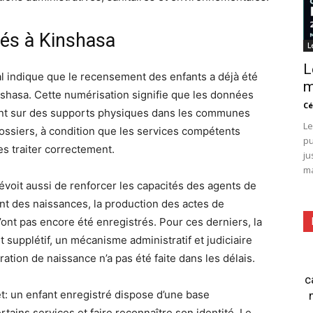
iés à Kinshasa
L
L
cial indique que le recensement des enfants a déjà été
m
hasa. Cette numérisation signifie que les données
Cé
ent sur des supports physiques dans les communes
Le
 dossiers, à condition que les services compétents
pu
s traiter correctement.
ju
ma
voit aussi de renforcer les capacités des agents de
ment des naissances, la production des actes de
’ont pas encore été enregistrés. Pour ces derniers, la
supplétif, un mécanisme administratif et judiciaire
ration de naissance n’a pas été faite dans les délais.
c
et: un enfant enregistré dispose d’une base
rtains services et faire reconnaître son identité. Le