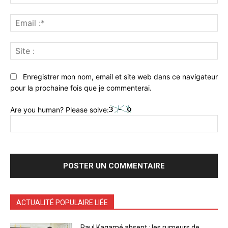
:*
Ema
:*
Sit
:
Enregistrer mon nom, email et site web dans ce navigateur
pour la prochaine fois que je commenterai.
Are you human? Please solve:
ACTUALITÉ POPULAIRE LIÉE
Paul Kagamé absent : les rumeurs de