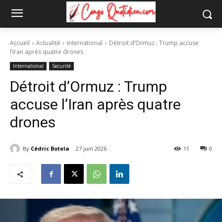
Accueil
Actualité
International
Détroit d’Ormuz : Trump accuse
l’Iran après quatre drones
International
Securité
Détroit d’Ormuz : Trump
accuse l’Iran après quatre
drones
By
Cédric Botela
27 juin 2026
11
0