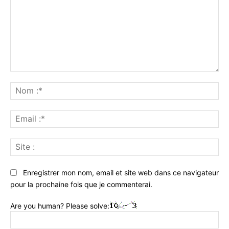
Commenter
:
No
:*
Ema
:*
Sit
:
Enregistrer mon nom, email et site web dans ce navigateur
pour la prochaine fois que je commenterai.
Are you human? Please solve: