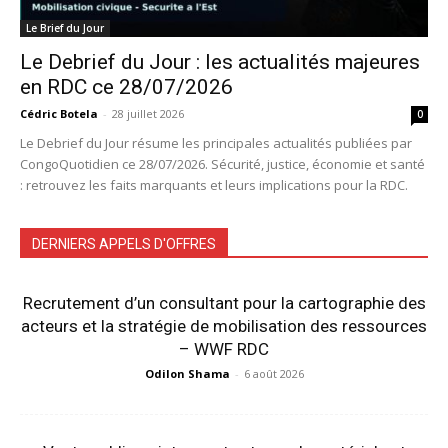
Le Brief du Jour
Le Debrief du Jour : les actualités majeures
en RDC ce 28/07/2026
Cédric Botela
-
28 juillet 2026
0
Le Debrief du Jour résume les principales actualités publiées par
CongoQuotidien ce 28/07/2026. Sécurité, justice, économie et santé
: retrouvez les faits marquants et leurs implications pour la RDC.
DERNIERS APPELS D'OFFRES
Recrutement d’un consultant pour la cartographie des
acteurs et la stratégie de mobilisation des ressources
– WWF RDC
Odilon Shama
-
6 août 2026