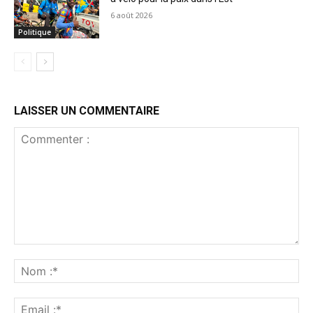
6 août 2026
Politique
LAISSER UN COMMENTAIRE
Commenter
:
No
:*
Ema