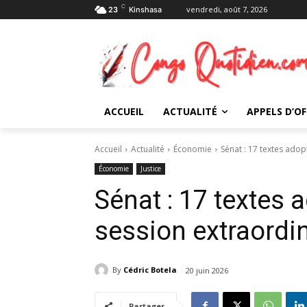
C
vendredi, août 7, 2026
23
Kinshasa
ACCUEIL
ACTUALITÉ
APPELS D’OF
Accueil
Actualité
Économie
Sénat : 17 textes adop
Économie
Justice
Sénat : 17 textes 
session extraordi
By
Cédric Botela
20 juin 2026
Partager