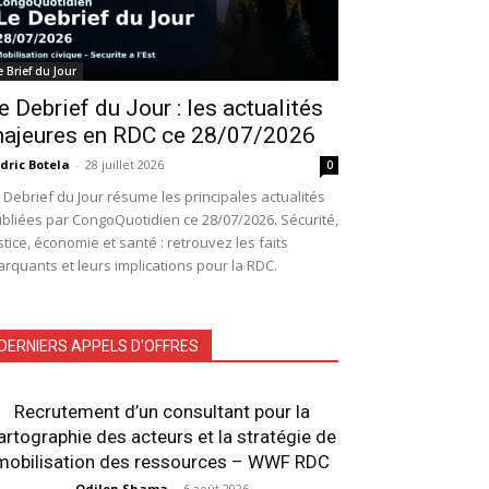
e Brief du Jour
e Debrief du Jour : les actualités
ajeures en RDC ce 28/07/2026
dric Botela
-
28 juillet 2026
0
 Debrief du Jour résume les principales actualités
bliées par CongoQuotidien ce 28/07/2026. Sécurité,
stice, économie et santé : retrouvez les faits
rquants et leurs implications pour la RDC.
DERNIERS APPELS D'OFFRES
Recrutement d’un consultant pour la
artographie des acteurs et la stratégie de
mobilisation des ressources – WWF RDC
Odilon Shama
-
6 août 2026