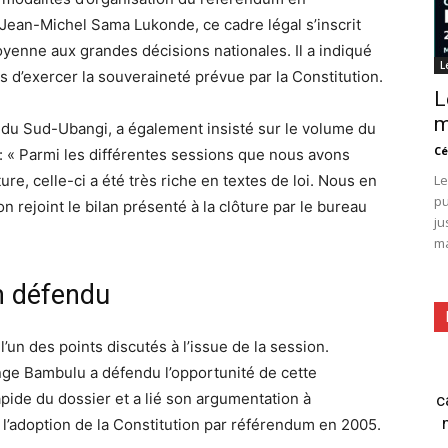
ean-Michel Sama Lukonde, ce cadre légal s’inscrit
oyenne aux grandes décisions nationales. Il a indiqué
L
s d’exercer la souveraineté prévue par la Constitution.
L
m
du Sud-Ubangi, a également insisté sur le volume du
Cé
ré : « Parmi les différentes sessions que nous avons
re, celle-ci a été très riche en textes de loi. Nous en
Le
pu
on rejoint le bilan présenté à la clôture par le bureau
ju
ma
m défendu
l’un des points discutés à l’issue de la session.
nge Bambulu a défendu l’opportunité de cette
apide du dossier et a lié son argumentation à
c
s l’adoption de la Constitution par référendum en 2005.