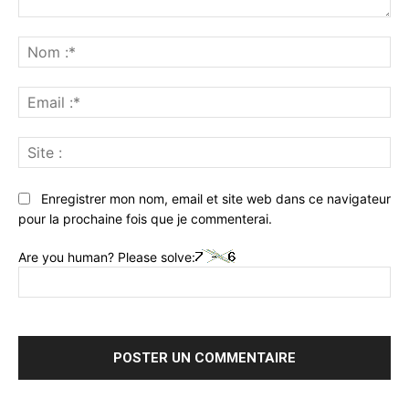
Commenter
:
No
:*
Ema
:*
Sit
:
Enregistrer mon nom, email et site web dans ce navigateur
pour la prochaine fois que je commenterai.
Are you human? Please solve: