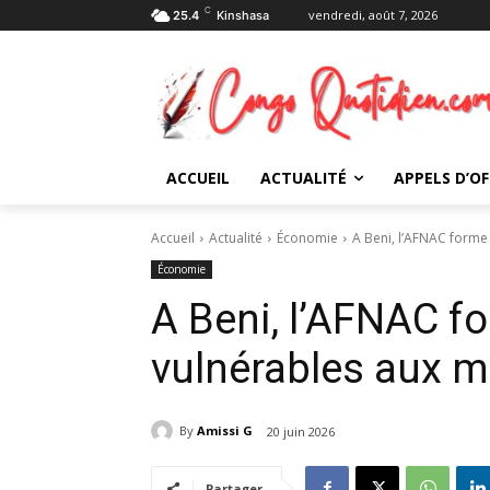
C
vendredi, août 7, 2026
25.4
Kinshasa
ACCUEIL
ACTUALITÉ
APPELS D’OF
Accueil
Actualité
Économie
A Beni, l’AFNAC forme
Économie
A Beni, l’AFNAC 
vulnérables aux m
By
Amissi G
20 juin 2026
Partager