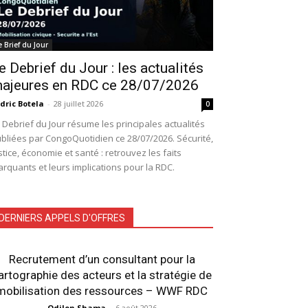
e Brief du Jour
e Debrief du Jour : les actualités
ajeures en RDC ce 28/07/2026
dric Botela
-
28 juillet 2026
0
 Debrief du Jour résume les principales actualités
bliées par CongoQuotidien ce 28/07/2026. Sécurité,
stice, économie et santé : retrouvez les faits
rquants et leurs implications pour la RDC.
DERNIERS APPELS D'OFFRES
Recrutement d’un consultant pour la
artographie des acteurs et la stratégie de
mobilisation des ressources – WWF RDC
Odilon Shama
-
6 août 2026