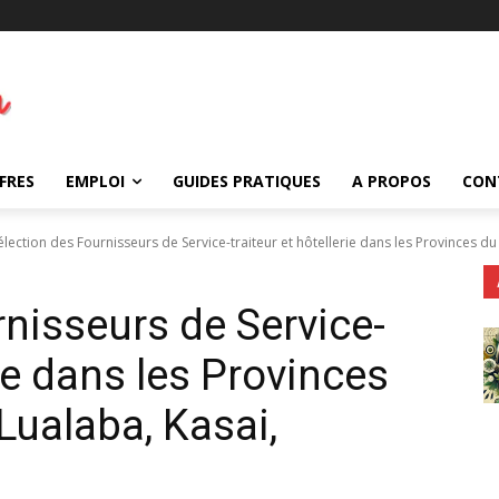
FRES
EMPLOI
GUIDES PRATIQUES
A PROPOS
CON
élection des Fournisseurs de Service-traiteur et hôtellerie dans les Provinces du
rnisseurs de Service-
rie dans les Provinces
Lualaba, Kasai,