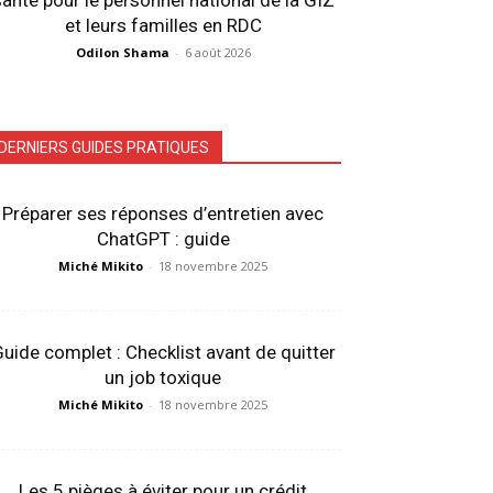
anté pour le personnel national de la GIZ
et leurs familles en RDC
Odilon Shama
-
6 août 2026
DERNIERS GUIDES PRATIQUES
Préparer ses réponses d’entretien avec
ChatGPT : guide
Miché Mikito
-
18 novembre 2025
uide complet : Checklist avant de quitter
un job toxique
Miché Mikito
-
18 novembre 2025
Les 5 pièges à éviter pour un crédit