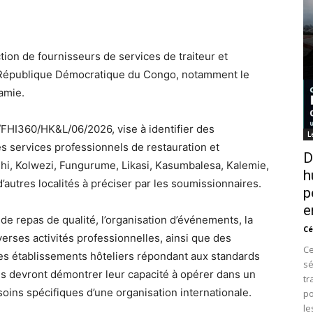
tion de fournisseurs de services de traiteur et
la République Démocratique du Congo, notamment le
amie.
FHI360/HK&L/06/2026, vise à identifier des
L
es services professionnels de restauration et
D
hi, Kolwezi, Fungurume, Likasi, Kasumbalesa, Kalemie,
h
’autres localités à préciser par les soumissionnaires.
p
e
 de repas de qualité, l’organisation d’événements, la
Cé
erses activités professionnelles, ainsi que des
Ce
es établissements hôteliers répondant aux standards
sé
és devront démontrer leur capacité à opérer dans un
tr
soins spécifiques d’une organisation internationale.
po
le