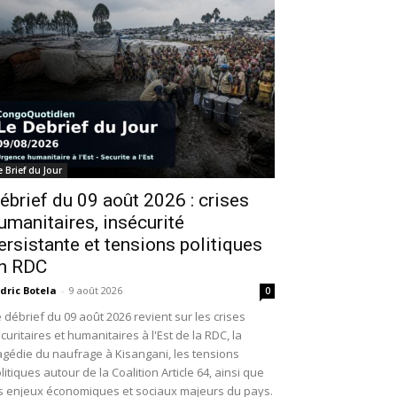
e Brief du Jour
ébrief du 09 août 2026 : crises
umanitaires, insécurité
ersistante et tensions politiques
n RDC
dric Botela
-
9 août 2026
0
 débrief du 09 août 2026 revient sur les crises
curitaires et humanitaires à l'Est de la RDC, la
agédie du naufrage à Kisangani, les tensions
litiques autour de la Coalition Article 64, ainsi que
s enjeux économiques et sociaux majeurs du pays.