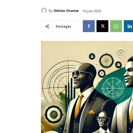
By
Odilon Shama
16 juin 2026
Partager