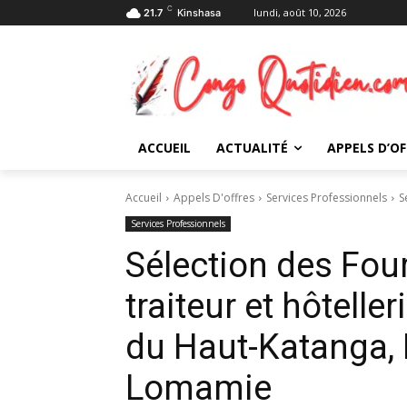
C
lundi, août 10, 2026
21.7
Kinshasa
ACCUEIL
ACTUALITÉ
APPELS D’OF
Accueil
Appels D'offres
Services Professionnels
S
Services Professionnels
Sélection des Fou
traiteur et hôtelle
du Haut-Katanga, 
Lomamie