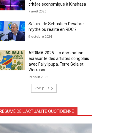
critère économique à Kinshasa
7 août 2026
Salaire de Sébastien Desabre :
mythe ou réalité en RDC ?
9 octobre 2024
AFRIMA 2025 : La domination
écrasante des artistes congolais
avec Fally Ipupa, Ferre Gola et
Werrason
29 août 2025
Voir plus
RÉSUMÉ DE L'ACTUALITÉ QUOTIDIENNE