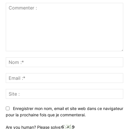
Commenter
:
No
:*
Ema
:*
Sit
:
Enregistrer mon nom, email et site web dans ce navigateur
pour la prochaine fois que je commenterai.
Are you human? Please solve: