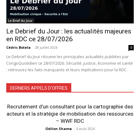
Le Brief du Jour
Le Debrief du Jour : les actualités majeures
en RDC ce 28/07/2026
Cédric Botela
-
28 juillet 2026
0
Le Debrief du Jour résume les principales actualités publiées par
CongoQuotidien ce 28/07/2026. Sécurité, justice, économie et santé
: retrouvez les faits marquants et leurs implications pour la RDC.
DERNIERS APPELS D'OFFRES
Recrutement d’un consultant pour la cartographie des
acteurs et la stratégie de mobilisation des ressources
– WWF RDC
Odilon Shama
-
6 août 2026