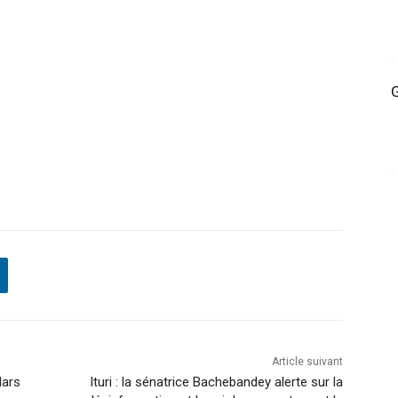
G
Article suivant
lars
Ituri : la sénatrice Bachebandey alerte sur la