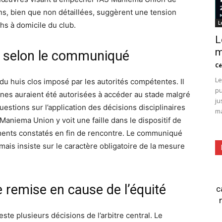
ns, bien que non détaillées, suggèrent une tension
L
hs à domicile du club.
L
m
é selon le communiqué
Cé
Le
u huis clos imposé par les autorités compétentes. Il
pu
nnes auraient été autorisées à accéder au stade malgré
ju
estions sur l’application des décisions disciplinaires
ma
 Maniema Union y voit une faille dans le dispositif de
dements constatés en fin de rencontre. Le communiqué
mais insiste sur le caractère obligatoire de la mesure
e remise en cause de l’équité
c
ste plusieurs décisions de l’arbitre central. Le