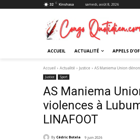
C
samedi, août 8, 2026
32
Kinshasa
ACCUEIL
ACTUALITÉ
APPELS D’OF
Accueil
Actualité
Justice
AS Maniema Union dénonce
Justice
Sport
AS Maniema Unio
violences à Lubumb
LINAFOOT
By
Cédric Botela
9 juin 2026