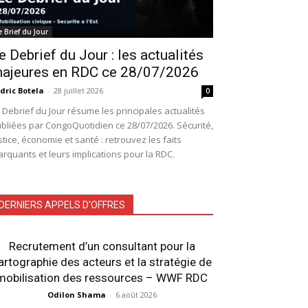
e Brief du Jour
e Debrief du Jour : les actualités
ajeures en RDC ce 28/07/2026
dric Botela
-
28 juillet 2026
0
 Debrief du Jour résume les principales actualités
bliées par CongoQuotidien ce 28/07/2026. Sécurité,
stice, économie et santé : retrouvez les faits
rquants et leurs implications pour la RDC.
DERNIERS APPELS D'OFFRES
Recrutement d’un consultant pour la
artographie des acteurs et la stratégie de
mobilisation des ressources – WWF RDC
Odilon Shama
-
6 août 2026