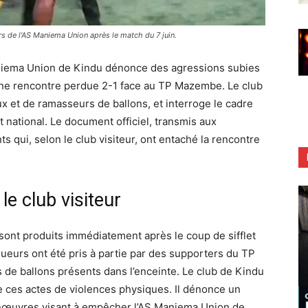
 de l'AS Maniema Union après le match du 7 juin.
aniema Union de Kindu dénonce des agressions subies
une rencontre perdue 2-1 face au TP Mazembe. Le club
ux et de ramasseurs de ballons, et interroge le cadre
 national. Le document officiel, transmis aux
 qui, selon le club visiteur, ont entaché la rencontre
e club visiteur
 sont produits immédiatement après le coup de sifflet
oueurs ont été pris à partie par des supporters du TP
de ballons présents dans l’enceinte. Le club de Kindu
ie ces actes de violences physiques. Il dénonce un
manœuvres visant à empêcher l’AS Maniema Union de