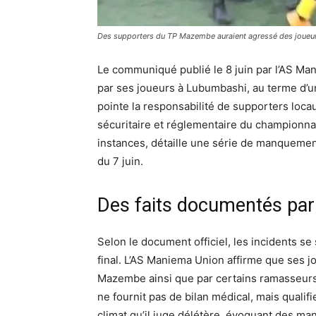
Des supporters du TP Mazembe auraient agressé des joueurs
Le communiqué publié le 8 juin par l’AS M
par ses joueurs à Lubumbashi, au terme d’
pointe la responsabilité de supporters loca
sécuritaire et réglementaire du championnat
instances, détaille une série de manquements
du 7 juin.
Des faits documentés par l
Selon le document officiel, les incidents se
final. L’AS Maniema Union affirme que ses j
Mazembe ainsi que par certains ramasseurs 
ne fournit pas de bilan médical, mais qualif
climat qu’il juge délétère, évoquant des 