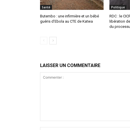
Santé
Politique
Butembo : une infirmière et un bébé
RDC : le CIC
guéris d’Ebola au CTE de Katwa
libération d
du process
LAISSER UN COMMENTAIRE
Commenter
: