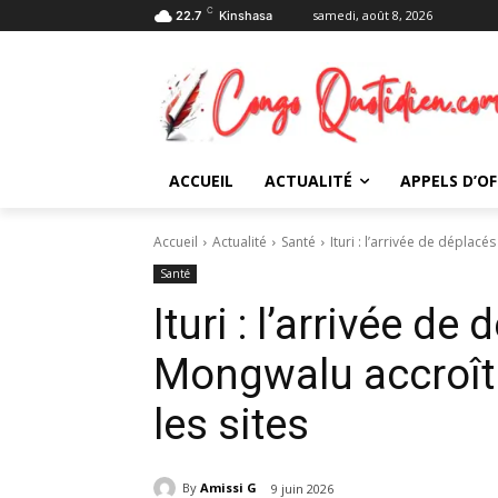
C
samedi, août 8, 2026
22.7
Kinshasa
ACCUEIL
ACTUALITÉ
APPELS D’OF
Accueil
Actualité
Santé
Ituri : l’arrivée de déplac
Santé
Ituri : l’arrivée d
Mongwalu accroît 
les sites
By
Amissi G
9 juin 2026