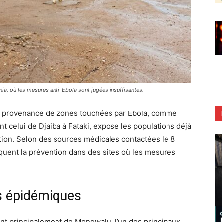
ia, où les mesures anti-Ebola sont jugées insuffisantes.
en provenance de zones touchées par Ebola, comme
nt celui de Djaiba à Fataki, expose les populations déjà
tion. Selon des sources médicales contactées le 8
uent la prévention dans des sites où les mesures
rs épidémiques
ent principalement de Mongwalu, l’un des principaux