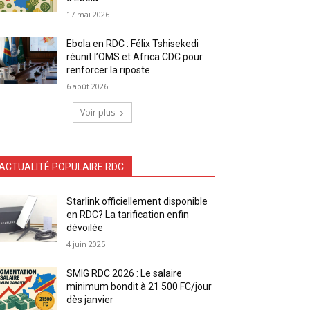
17 mai 2026
Ebola en RDC : Félix Tshisekedi
réunit l’OMS et Africa CDC pour
renforcer la riposte
6 août 2026
Voir plus
ACTUALITÉ POPULAIRE RDC
Starlink officiellement disponible
en RDC? La tarification enfin
dévoilée
4 juin 2025
SMIG RDC 2026 : Le salaire
minimum bondit à 21 500 FC/jour
dès janvier