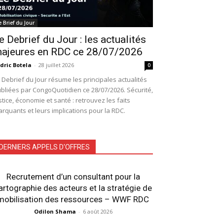
e Brief du Jour
e Debrief du Jour : les actualités
ajeures en RDC ce 28/07/2026
dric Botela
-
28 juillet 2026
0
 Debrief du Jour résume les principales actualités
bliées par CongoQuotidien ce 28/07/2026. Sécurité,
stice, économie et santé : retrouvez les faits
rquants et leurs implications pour la RDC.
DERNIERS APPELS D'OFFRES
Recrutement d’un consultant pour la
artographie des acteurs et la stratégie de
mobilisation des ressources – WWF RDC
Odilon Shama
-
6 août 2026