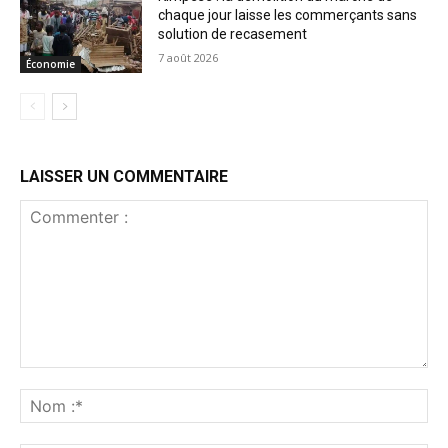
chaque jour laisse les commerçants sans
solution de recasement
7 août 2026
Économie
LAISSER UN COMMENTAIRE
Commenter
:
No
:*