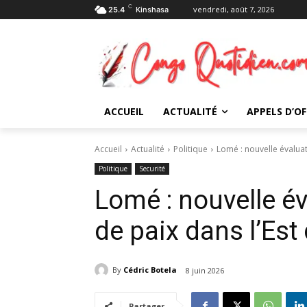
C
vendredi, août 7, 2026
25.4
Kinshasa
ACCUEIL
ACTUALITÉ
APPELS D’OF
Accueil
Actualité
Politique
Lomé : nouvelle évaluat
Politique
Securité
Lomé : nouvelle é
de paix dans l’Est
By
Cédric Botela
8 juin 2026
Partager