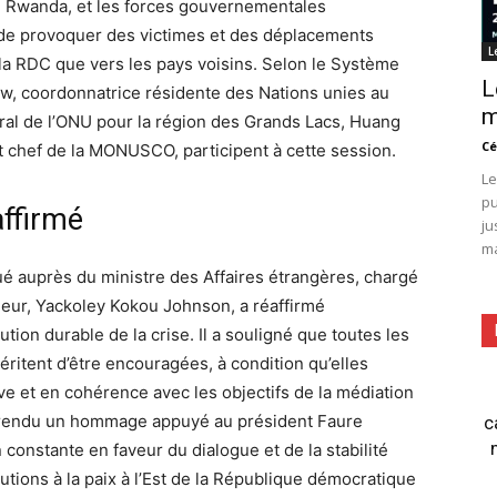
e Rwanda, et les forces gouvernementales
 de provoquer des victimes et des déplacements
L
e la RDC que vers les pays voisins. Selon le Système
L
w, coordonnatrice résidente des Nations unies au
m
ral de l’ONU pour la région des Grands Lacs, Huang
Cé
 chef de la MONUSCO, participent à cette session.
Le
pu
affirmé
ju
ma
gué auprès du ministre des Affaires étrangères, chargé
rieur, Yackoley Kokou Johnson, a réaffirmé
ion durable de la crise. Il a souligné que toutes les
méritent d’être encouragées, à condition qu’elles
e et en cohérence avec les objectifs de la médiation
t rendu un hommage appuyé au président Faure
c
onstante en faveur du dialogue et de la stabilité
butions à la paix à l’Est de la République démocratique