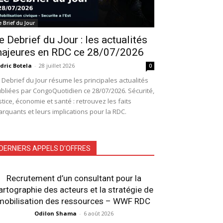
e Brief du Jour
e Debrief du Jour : les actualités
ajeures en RDC ce 28/07/2026
dric Botela
-
28 juillet 2026
0
 Debrief du Jour résume les principales actualités
bliées par CongoQuotidien ce 28/07/2026. Sécurité,
stice, économie et santé : retrouvez les faits
rquants et leurs implications pour la RDC.
DERNIERS APPELS D'OFFRES
Recrutement d’un consultant pour la
artographie des acteurs et la stratégie de
mobilisation des ressources – WWF RDC
Odilon Shama
-
6 août 2026