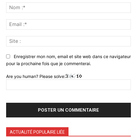
:
No
:*
Ema
:*
Sit
:
Enregistrer mon nom, email et site web dans ce navigateur
pour la prochaine fois que je commenterai.
Are you human? Please solve:
ACTUALITÉ POPULAIRE LIÉE