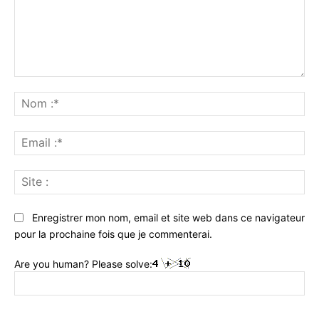
Commenter
:
No
:*
Ema
:*
Sit
:
Enregistrer mon nom, email et site web dans ce navigateur
pour la prochaine fois que je commenterai.
Are you human? Please solve: