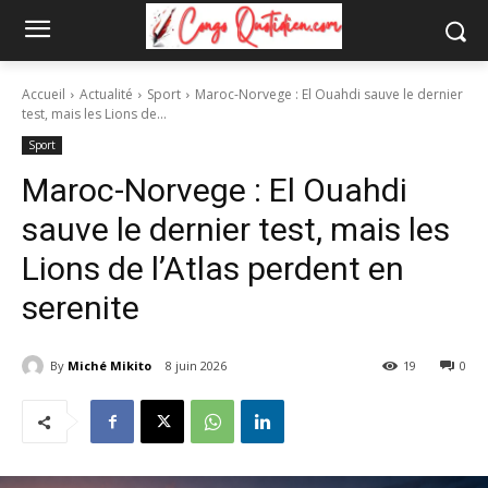
Accueil
Actualité
Sport
Maroc-Norvege : El Ouahdi sauve le dernier
test, mais les Lions de...
Sport
Maroc-Norvege : El Ouahdi
sauve le dernier test, mais les
Lions de l’Atlas perdent en
serenite
By
Miché Mikito
8 juin 2026
19
0