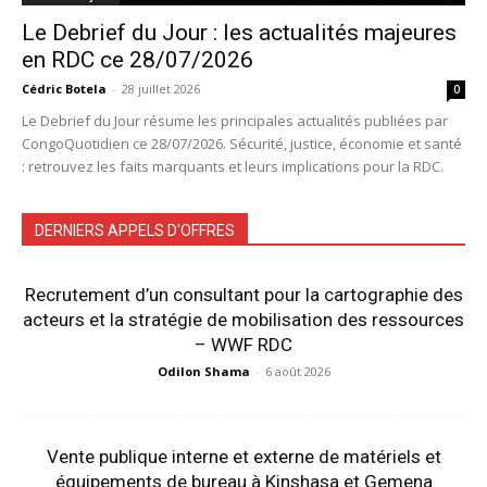
Le Debrief du Jour : les actualités majeures
en RDC ce 28/07/2026
Cédric Botela
-
28 juillet 2026
0
Le Debrief du Jour résume les principales actualités publiées par
CongoQuotidien ce 28/07/2026. Sécurité, justice, économie et santé
: retrouvez les faits marquants et leurs implications pour la RDC.
DERNIERS APPELS D'OFFRES
Recrutement d’un consultant pour la cartographie des
acteurs et la stratégie de mobilisation des ressources
– WWF RDC
Odilon Shama
-
6 août 2026
Vente publique interne et externe de matériels et
équipements de bureau à Kinshasa et Gemena