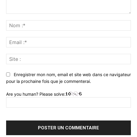
Commenter
:
No
:*
Ema
:*
Sit
:
Enregistrer mon nom, email et site web dans ce navigateur
pour la prochaine fois que je commenterai.
Are you human? Please solve: