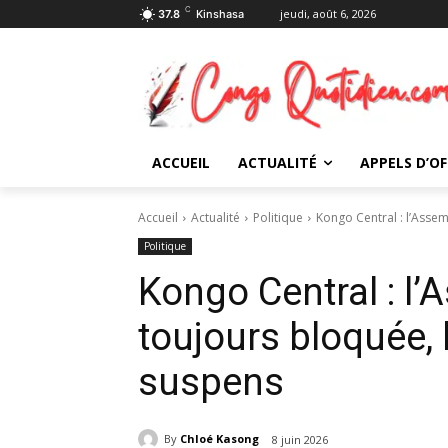
C
jeudi, août 6, 2026
37.8
Kinshasa
ACCUEIL
ACTUALITÉ
APPELS D’OF
Accueil
Actualité
Politique
Kongo Central : l’Asse
Politique
Kongo Central : l’
toujours bloquée, 
suspens
By
Chloé Kasong
8 juin 2026