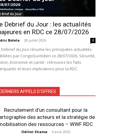
e Brief du Jour
e Debrief du Jour : les actualités
ajeures en RDC ce 28/07/2026
dric Botela
-
28 juillet 2026
0
 Debrief du Jour résume les principales actualités
bliées par CongoQuotidien ce 28/07/2026. Sécurité,
stice, économie et santé : retrouvez les faits
rquants et leurs implications pour la RDC.
DERNIERS APPELS D'OFFRES
Recrutement d’un consultant pour la
artographie des acteurs et la stratégie de
mobilisation des ressources – WWF RDC
Odilon Shama
-
6 août 2026