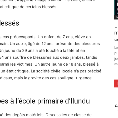
tat critique de certains blessés.
L
lessés
L
m
rs cas préoccupants. Un enfant de 7 ans, élève en
Cé
 main. Un autre, âgé de 12 ans, présente des blessures
Le
n jeune de 29 ans a été touché à la tête et en
pu
4 ans souffre de blessures aux deux jambes, tandis
ju
armi les victimes. Un autre jeune de 18 ans, blessé à
ma
n état critique. La société civile locale n’a pas précisé
dicaux, mais la gravité des cas souligne l’urgence
 à l’école primaire d’Ilundu
c
 des dégâts matériels. Deux salles de classe de