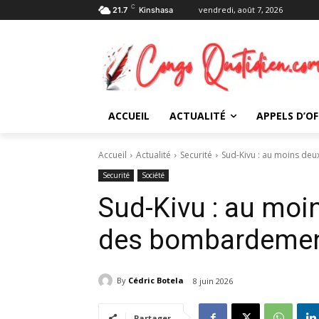
C
vendredi, août 7, 2026
21.7
Kinshasa
ACCUEIL
ACTUALITÉ
APPELS D’OF
Accueil
Actualité
Securité
Sud-Kivu : au moins de
Securité
Société
Sud-Kivu : au moi
des bombardement
By
Cédric Botela
8 juin 2026
Partager