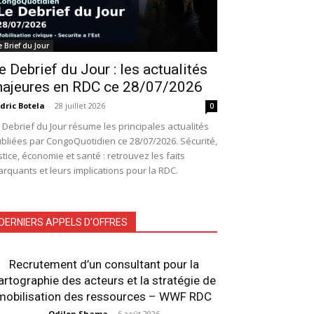
e Brief du Jour
e Debrief du Jour : les actualités
ajeures en RDC ce 28/07/2026
dric Botela
-
28 juillet 2026
0
 Debrief du Jour résume les principales actualités
bliées par CongoQuotidien ce 28/07/2026. Sécurité,
stice, économie et santé : retrouvez les faits
rquants et leurs implications pour la RDC.
DERNIERS APPELS D'OFFRES
Recrutement d’un consultant pour la
artographie des acteurs et la stratégie de
mobilisation des ressources – WWF RDC
Odilon Shama
-
6 août 2026