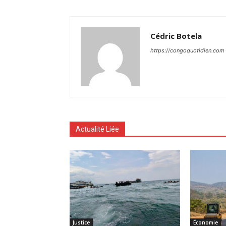
Cédric Botela
https://congoquotidien.com
Actualité Liée
Justice
Économie