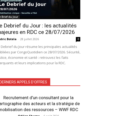
e Brief du Jour
e Debrief du Jour : les actualités
ajeures en RDC ce 28/07/2026
dric Botela
-
28 juillet 2026
0
 Debrief du Jour résume les principales actualités
bliées par CongoQuotidien ce 28/07/2026. Sécurité,
stice, économie et santé : retrouvez les faits
rquants et leurs implications pour la RDC.
DERNIERS APPELS D'OFFRES
Recrutement d’un consultant pour la
artographie des acteurs et la stratégie de
mobilisation des ressources – WWF RDC
Odilon Shama
-
6 août 2026