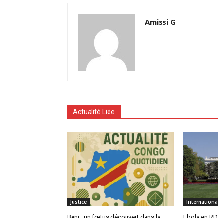
Amissi G
Actualité Liée
Justice
Internationa
Beni : un fœtus découvert dans la
Ebola en RDC