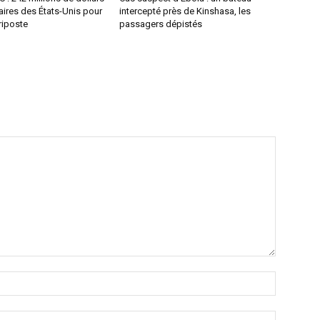
ires des États-Unis pour
intercepté près de Kinshasa, les
 riposte
passagers dépistés
Nom
:*
Email