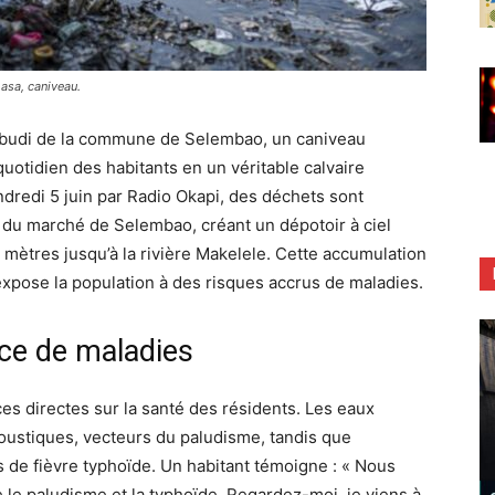
asa, caniveau.
Lubudi de la commune de Selembao, un caniveau
otidien des habitants en un véritable calvaire
ndredi 5 juin par Radio Okapi, des déchets sont
du marché de Selembao, créant un dépotoir à ciel
 mètres jusqu’à la rivière Makelele. Cette accumulation
pose la population à des risques accrus de maladies.
ce de maladies
es directes sur la santé des résidents. Les eaux
moustiques, vecteurs du paludisme, tandis que
s de fièvre typhoïde. Un habitant témoigne : « Nous
e paludisme et la typhoïde. Regardez-moi, je viens à