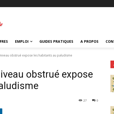
FRES
EMPLOI
GUIDES PRATIQUES
A PROPOS
CON
niveau obstrué expose les habitants au paludisme
niveau obstrué expose
paludisme
27
0