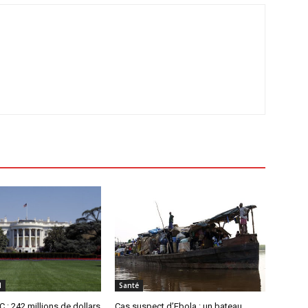
l
Santé
 : 242 millions de dollars
Cas suspect d’Ebola : un bateau