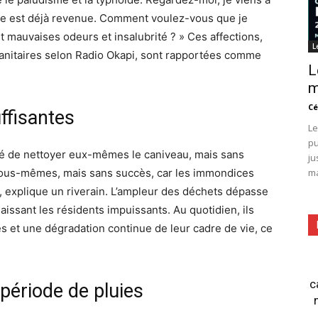
die est déjà revenue. Comment voulez-vous que je
mauvaises odeurs et insalubrité ? » Ces affections,
L
sanitaires selon Radio Okapi, sont rapportées comme
L
m
Cé
uffisantes
Le
pu
enté de nettoyer eux-mêmes le caniveau, mais sans
ju
nous-mêmes, mais sans succès, car les immondices
ma
 explique un riverain. L’ampleur des déchets dépasse
issant les résidents impuissants. Au quotidien, ils
 et une dégradation continue de leur cadre de vie, ce
c
période de pluies