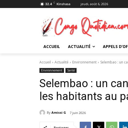
C
jeudi, août 6, 2026
32.4
Kinshasa
ACCUEIL
ACTUALITÉ
APPELS D’OF
Accueil
Actualité
Environnement
Selembao : un ca
Environnement
Santé
Selembao : un ca
les habitants au 
By
Amissi G
7 juin 2026
Partager