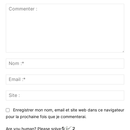
Commenter
:
No
:*
Ema
:*
Sit
:
Enregistrer mon nom, email et site web dans ce navigateur
pour la prochaine fois que je commenterai.
Are you human? Please solve: