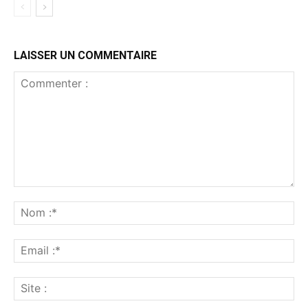
LAISSER UN COMMENTAIRE
Commenter
:
No
:*
Ema
:*
Sit
: