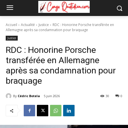
Accueil
Actualité
Justice
RDC : Honorine Porsche transférée en
Allemagne après sa condamnation pour braquage
Justice
RDC : Honorine Porsche
transférée en Allemagne
après sa condamnation pour
braquage
By
Cédric Botela
5 juin 2026
30
0