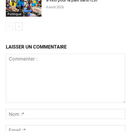
6 août 2026
Politique
LAISSER UN COMMENTAIRE
Commenter
:
No
:*
Ema