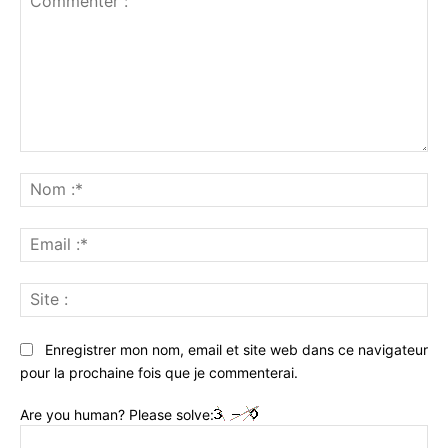
Commenter
:
No
:*
Ema
:*
Sit
:
Enregistrer mon nom, email et site web dans ce navigateur
pour la prochaine fois que je commenterai.
Are you human? Please solve: