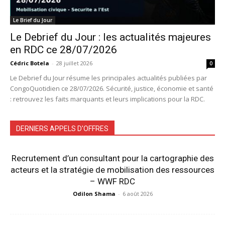
Le Brief du Jour
Le Debrief du Jour : les actualités majeures
en RDC ce 28/07/2026
Cédric Botela
-
28 juillet 2026
0
Le Debrief du Jour résume les principales actualités publiées par
CongoQuotidien ce 28/07/2026. Sécurité, justice, économie et santé
: retrouvez les faits marquants et leurs implications pour la RDC.
DERNIERS APPELS D'OFFRES
Recrutement d’un consultant pour la cartographie des
acteurs et la stratégie de mobilisation des ressources
– WWF RDC
Odilon Shama
-
6 août 2026