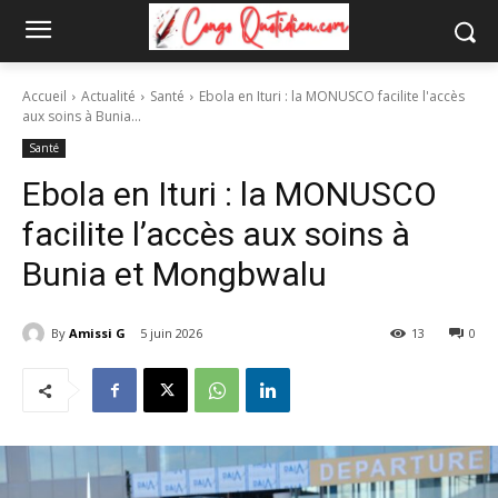
Accueil
Actualité
Santé
Ebola en Ituri : la MONUSCO facilite l'accès
aux soins à Bunia...
Santé
Ebola en Ituri : la MONUSCO
facilite l’accès aux soins à
Bunia et Mongbwalu
By
Amissi G
5 juin 2026
13
0