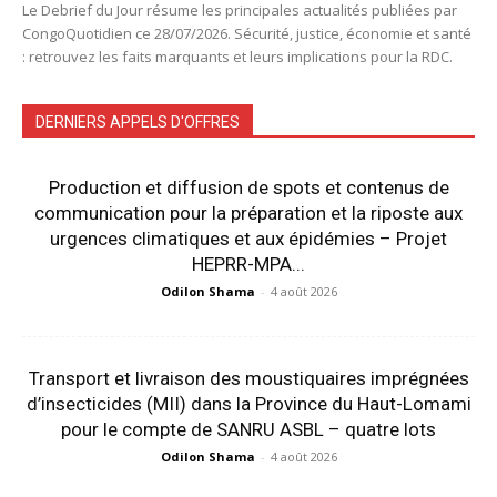
Le Debrief du Jour résume les principales actualités publiées par
CongoQuotidien ce 28/07/2026. Sécurité, justice, économie et santé
: retrouvez les faits marquants et leurs implications pour la RDC.
DERNIERS APPELS D'OFFRES
Production et diffusion de spots et contenus de
communication pour la préparation et la riposte aux
urgences climatiques et aux épidémies – Projet
HEPRR-MPA...
Odilon Shama
-
4 août 2026
Transport et livraison des moustiquaires imprégnées
d’insecticides (MII) dans la Province du Haut-Lomami
pour le compte de SANRU ASBL – quatre lots
Odilon Shama
-
4 août 2026