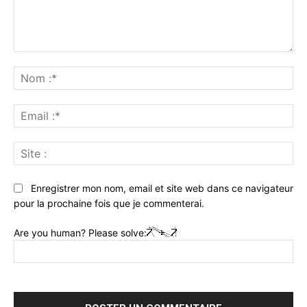
Commenter
:
No
:*
Ema
:*
Sit
:
Enregistrer mon nom, email et site web dans ce navigateur
pour la prochaine fois que je commenterai.
Are you human? Please solve: