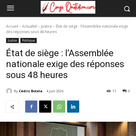
Accueil
Actualité
Justice
État de siège : l’Assemblée nationale exige
des réponses sous 48 heures
Justice
Politique
État de siège : l’Assemblée
nationale exige des réponses
sous 48 heures
By
Cédric Botela
4 juin 2026
17
0