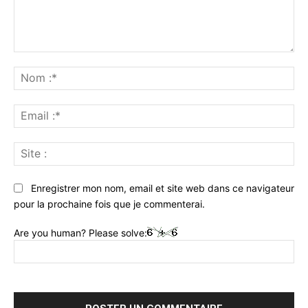
Commenter
:
No
:*
Ema
:*
Sit
:
Enregistrer mon nom, email et site web dans ce navigateur
pour la prochaine fois que je commenterai.
Are you human? Please solve: