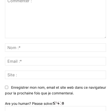
Commenter
:
No
:*
Ema
:*
Sit
:
Enregistrer mon nom, email et site web dans ce navigateur
pour la prochaine fois que je commenterai.
Are you human? Please solve: