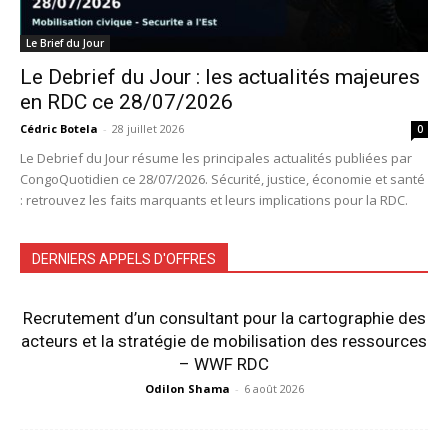
Le Brief du Jour
Le Debrief du Jour : les actualités majeures
en RDC ce 28/07/2026
Cédric Botela
-
28 juillet 2026
0
Le Debrief du Jour résume les principales actualités publiées par
CongoQuotidien ce 28/07/2026. Sécurité, justice, économie et santé
: retrouvez les faits marquants et leurs implications pour la RDC.
DERNIERS APPELS D'OFFRES
Recrutement d’un consultant pour la cartographie des
acteurs et la stratégie de mobilisation des ressources
– WWF RDC
Odilon Shama
-
6 août 2026