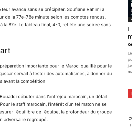
dé leur avance sans se précipiter. Soufiane Rahimi a
our de la 77e-78e minute selon les comptes rendus,
L
 la 87e. Le tableau final, 4-0, reflète une soirée sans
L
m
Cé
art
Le
pu
ju
préparation importante pour le Maroc, qualifié pour le
ma
ascar servait à tester des automatismes, à donner du
s avant la compétition.
Bouaddi débuter dans l’entrejeu marocain, un détail
Pour le staff marocain, l’intérêt d’un tel match ne se
mesurer l’équilibre de l’équipe, la profondeur du groupe
c
 un adversaire regroupé.