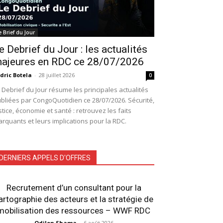
e Brief du Jour
e Debrief du Jour : les actualités
ajeures en RDC ce 28/07/2026
dric Botela
-
28 juillet 2026
0
 Debrief du Jour résume les principales actualités
bliées par CongoQuotidien ce 28/07/2026. Sécurité,
stice, économie et santé : retrouvez les faits
rquants et leurs implications pour la RDC.
DERNIERS APPELS D'OFFRES
Recrutement d’un consultant pour la
artographie des acteurs et la stratégie de
mobilisation des ressources – WWF RDC
Odilon Shama
-
6 août 2026