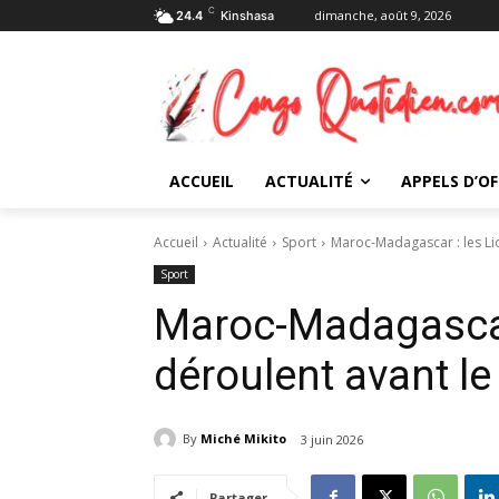
C
dimanche, août 9, 2026
24.4
Kinshasa
ACCUEIL
ACTUALITÉ
APPELS D’OF
Accueil
Actualité
Sport
Maroc-Madagascar : les Lio
Sport
Maroc-Madagascar 
déroulent avant l
By
Miché Mikito
3 juin 2026
Partager