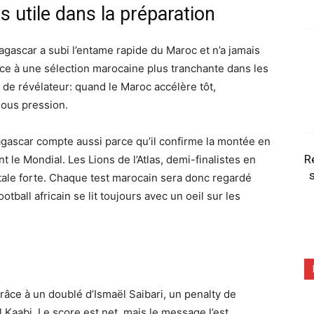
utile dans la préparation
dagascar a subi l’entame rapide du Maroc et n’a jamais
ace à une sélection marocaine plus tranchante dans les
 de révélateur: quand le Maroc accélère tôt,
sous pression.
gascar compte aussi parce qu’il confirme la montée en
R
 le Mondial. Les Lions de l’Atlas, demi-finalistes en
s
ale forte. Chaque test marocain sera donc regardé
tball africain se lit toujours avec un oeil sur les
âce à un doublé d’Ismaël Saibari, un penalty de
 Kaabi. Le score est net, mais le message l’est