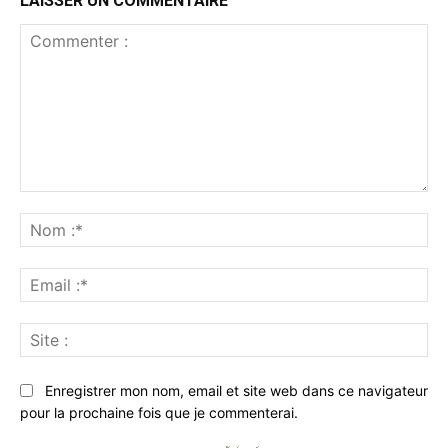
LAISSER UN COMMENTAIRE
Commenter
:
No
:*
Ema
:*
Sit
:
Enregistrer mon nom, email et site web dans ce navigateur
pour la prochaine fois que je commenterai.