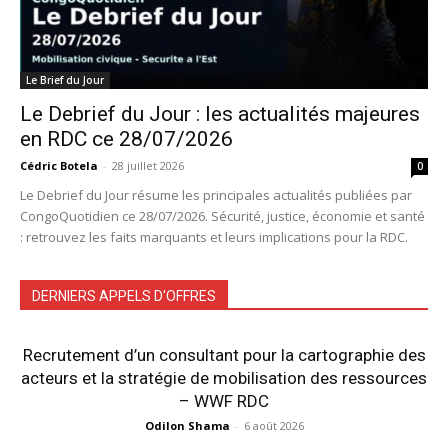
Le Brief du Jour
Le Debrief du Jour : les actualités majeures
en RDC ce 28/07/2026
Cédric Botela
-
28 juillet 2026
0
Le Debrief du Jour résume les principales actualités publiées par
CongoQuotidien ce 28/07/2026. Sécurité, justice, économie et santé
: retrouvez les faits marquants et leurs implications pour la RDC.
DERNIERS APPELS D'OFFRES
Recrutement d’un consultant pour la cartographie des
acteurs et la stratégie de mobilisation des ressources
– WWF RDC
Odilon Shama
-
6 août 2026