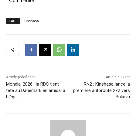
Commenter
TAGS
Kinshasa
Article précédent
Article suivant
Mondial 2026 : la RDC tient
RN2 : Kinshasa lance la
tête au Danemark en amical à
première autoroute 2×2 vers
Liège
Bukavu