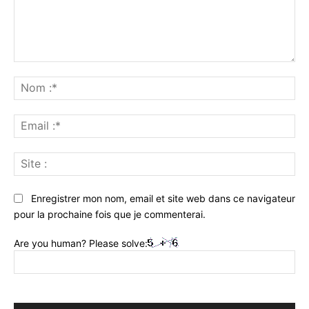
Commenter
:
No
:*
Ema
:*
Sit
:
Enregistrer mon nom, email et site web dans ce navigateur
pour la prochaine fois que je commenterai.
Are you human? Please solve: