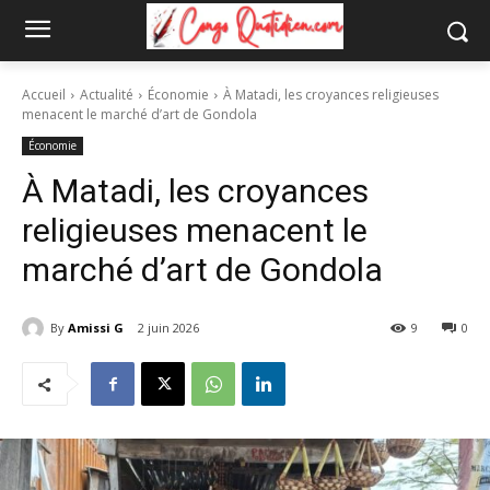
Accueil
Actualité
Économie
À Matadi, les croyances religieuses
menacent le marché d’art de Gondola
Économie
À Matadi, les croyances
religieuses menacent le
marché d’art de Gondola
By
Amissi G
2 juin 2026
9
0