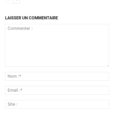
LAISSER UN COMMENTAIRE
Commenter
:
No
:*
Ema
:*
Sit
: