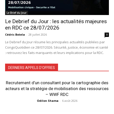
Le Brief du Jour
Le Debrief du Jour : les actualités majeures
en RDC ce 28/07/2026
Cédric Botela
-
28 juillet 2026
0
Le Debrief du Jour résume les principales actualités publiées par
CongoQuotidien ce 28/07/2026. Sécurité, justice, économie et santé
: retrouvez les faits marquants et leurs implications pour la RDC.
DERNIERS APPELS D'OFFRES
Recrutement d’un consultant pour la cartographie des
acteurs et la stratégie de mobilisation des ressources
– WWF RDC
Odilon Shama
-
6 août 2026