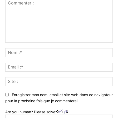
Commenter
:
No
:*
Ema
:*
Sit
:
Enregistrer mon nom, email et site web dans ce navigateur
pour la prochaine fois que je commenterai.
Are you human? Please solve: