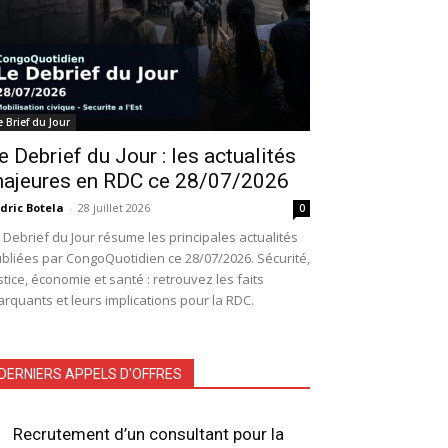
e Brief du Jour
e Debrief du Jour : les actualités
ajeures en RDC ce 28/07/2026
dric Botela
-
28 juillet 2026
0
 Debrief du Jour résume les principales actualités
bliées par CongoQuotidien ce 28/07/2026. Sécurité,
stice, économie et santé : retrouvez les faits
rquants et leurs implications pour la RDC.
DERNIERS APPELS D'OFFRES
Recrutement d’un consultant pour la