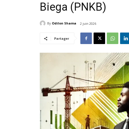
Biega (PNKB)
By
Odilon Shama
2 juin 2026
Partager