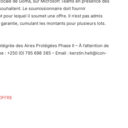
re locale de Goma, sur Microsoft Teams en présence des
ouhaitent. Le soumissionnaire doit fournir
pour lequel il soumet une offre. Il n’est pas admis
arantie, cumulant les montants pour plusieurs lots.
tégrée des Aires Protégées Phase II – À l’attention de
e : +250 (0) 795 698 385 – Email : kerstin.hell@icon-
OFFRE