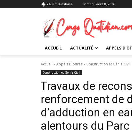
C
samedi, août 8, 2026
24.9
Kinshasa
ACCUEIL
ACTUALITÉ
APPELS D’OF
Accueil
Appels D'offres
Construction et Génie Civil
Construction et Génie Civil
Travaux de recons
renforcement de 
d’adduction en ea
alentours du Parc